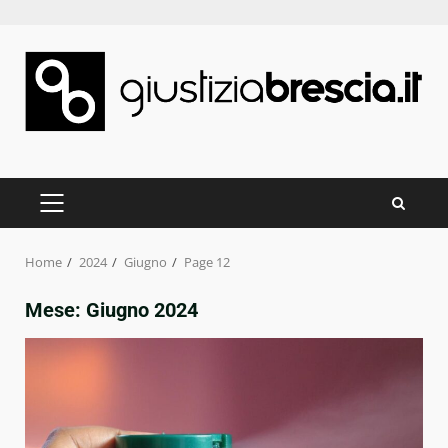
Skip
to
content
PRIMARY
MENU
Home
2024
Giugno
Page 12
Mese:
Giugno 2024