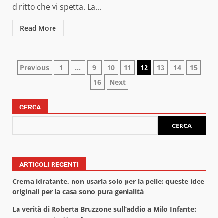
diritto che vi spetta. La...
Read More
Paginazione
Previous
1
…
9
10
11
12
13
14
15
16
Next
degli
articoli
CERCA
CERCA
ARTICOLI RECENTI
Crema idratante, non usarla solo per la pelle: queste idee
originali per la casa sono pura genialità
La verità di Roberta Bruzzone sull’addio a Milo Infante: