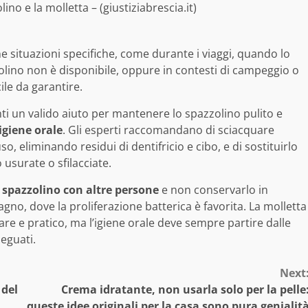
no e la molletta – (giustiziabrescia.it)
e situazioni specifiche, come durante i viaggi, quando lo
zzolino non è disponibile, oppure in contesti di campeggio o
cile da garantire.
i un valido aiuto per mantenere lo spazzolino pulito e
igiene orale
. Gli esperti raccomandano di sciacquare
 eliminando residui di dentifricio e cibo, e di sostituirlo
usurate o sfilacciate.
o spazzolino con altre persone
e non conservarlo in
gno, dove la proliferazione batterica è favorita. La molletta
e pratico, ma l’igiene orale deve sempre partire dalle
deguati.
Next
 del
Crema idratante, non usarla solo per la pelle
queste idee originali per la casa sono pura genialit