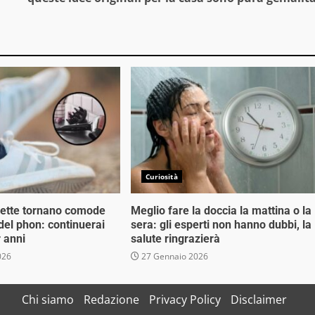
Curiosità
rette tornano comode
Meglio fare la doccia la mattina o la
 del phon: continuerai
sera: gli esperti non hanno dubbi, la
r anni
salute ringrazierà
026
27 Gennaio 2026
Chi siamo
Redazione
Privacy Policy
Disclaimer