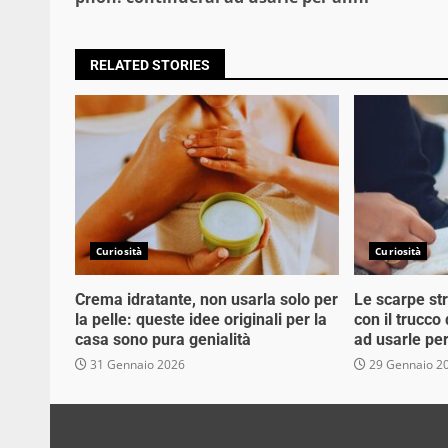
RELATED STORIES
Curiosità
Curiosità
Crema idratante, non usarla solo per
Le scarpe st
la pelle: queste idee originali per la
con il trucco
casa sono pura genialità
ad usarle pe
31 Gennaio 2026
29 Gennaio 2