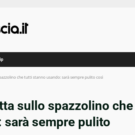
ip
 spazzolino che tutti stanno usando: sarà sempre pulito così
etta sullo spazzolino che
: sarà sempre pulito