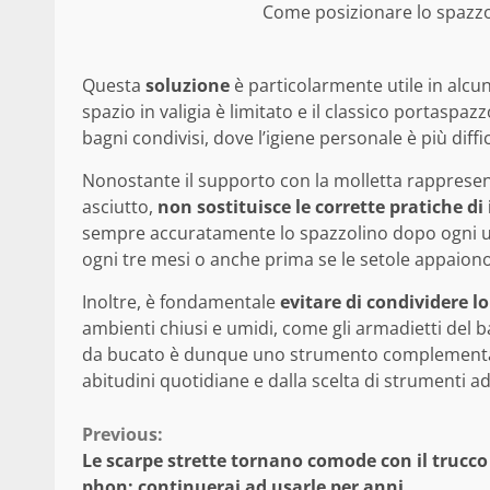
Come posizionare lo spazzoli
Questa
soluzione
è particolarmente utile in alcun
spazio in valigia è limitato e il classico portaspa
bagni condivisi, dove l’igiene personale è più diffi
Nonostante il supporto con la molletta rappresent
asciutto,
non sostituisce le corrette pratiche di 
sempre accuratamente lo spazzolino dopo ogni uso,
ogni tre mesi o anche prima se le setole appaiono 
Inoltre, è fondamentale
evitare di condividere l
ambienti chiusi e umidi, come gli armadietti del ba
da bucato è dunque uno strumento complementare 
abitudini quotidiane e dalla scelta di strumenti a
Continue
Previous:
Le scarpe strette tornano comode con il trucco
Reading
phon: continuerai ad usarle per anni