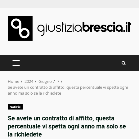
Skip
to
content
PRIMARY
MENU
Home
2024
Giugno
7
Se avete un contratto di affitto, questa percentuale vi spetta ogni
anno ma solo se la richiedete
Notizie
Se avete un contratto di affitto, questa
percentuale vi spetta ogni anno ma solo se
la richiedete