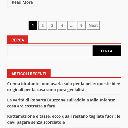
Read More
Paginazione
1
2
3
4
…
9
Next
degli
CERCA
articoli
CERCA
ARTICOLI RECENTI
Crema idratante, non usarla solo per la pelle: queste idee
originali per la casa sono pura genialità
La verità di Roberta Bruzzone sull’addio a Milo Infante:
cosa era costretta a fare
Rottamazione e tasse, ecco quali restano tagliate fuori: le
devi pagare senza scorciatoie