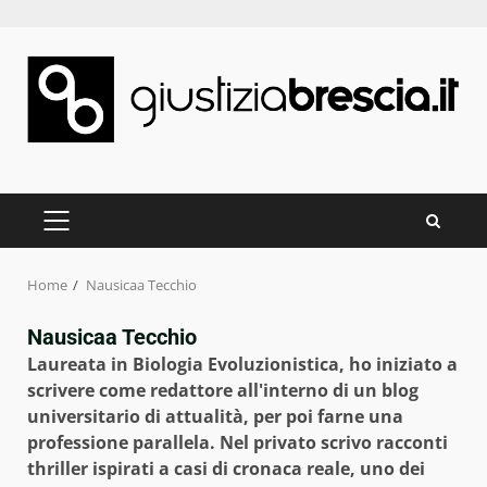
Skip
to
content
PRIMARY
MENU
Home
Nausicaa Tecchio
Nausicaa Tecchio
Laureata in Biologia Evoluzionistica, ho iniziato a
scrivere come redattore all'interno di un blog
universitario di attualità, per poi farne una
professione parallela. Nel privato scrivo racconti
thriller ispirati a casi di cronaca reale, uno dei