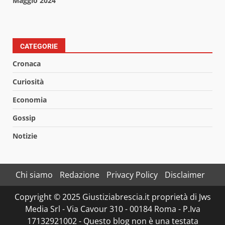
Maggio 2024
CATEGORIE
Cronaca
Curiosità
Economia
Gossip
Notizie
Chi siamo
Redazione
Privacy Policy
Disclaimer
Copyright © 2025 Giustiziabrescia.it proprietà di Jws
Media Srl - Via Cavour 310 - 00184 Roma - P.Iva
17132921002 - Questo blog non è una testata