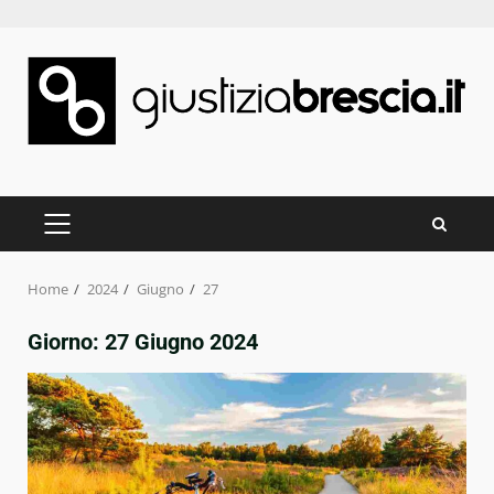
Skip
to
content
PRIMARY
MENU
Home
2024
Giugno
27
Giorno:
27 Giugno 2024