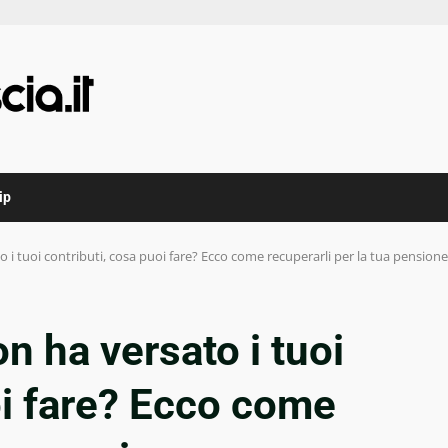
ip
o i tuoi contributi, cosa puoi fare? Ecco come recuperarli per la tua pensione
on ha versato i tuoi
oi fare? Ecco come