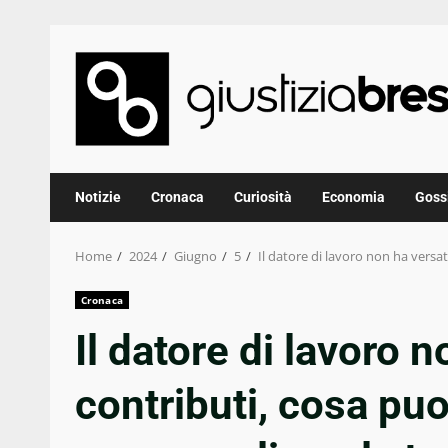
Skip
to
content
Notizie
Cronaca
Curiosità
Economia
Goss
Home
2024
Giugno
5
Il datore di lavoro non ha versat
Cronaca
Il datore di lavoro n
contributi, cosa pu