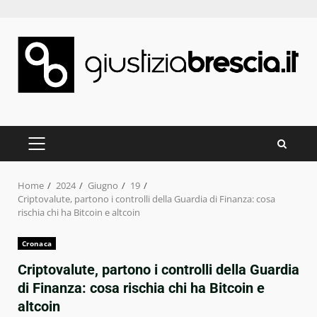
Skip
to
content
PRIMARY
MENU
Home
2024
Giugno
19
Criptovalute, partono i controlli della Guardia di Finanza: cosa
rischia chi ha Bitcoin e altcoin
Cronaca
Criptovalute, partono i controlli della Guardia
di Finanza: cosa rischia chi ha Bitcoin e
altcoin