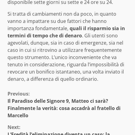
disponibile sette giorni su sette e 24 ore su 24.
Si tratta di cambiamenti non da poco, in quanto
vanno a impattare su due fattori che hanno
importanza fondamentale,
quali il risparmio sia in
termini di tempo che di denaro
. Gli utenti sono
agevolati, dunque, sia in caso di emergenze, sia nel
caso in cui si ritrovino a utilizzare frequentemente
questo strumento. L’unico inconveniente che va
tenuto in considerazione, riguarda l’impossibilità di
revocare un bonifico istantaneo, una volta inviato il
denaro, a differenza di quello ordinario.
Continue
Previous:
Il Paradiso delle Signore 9, Matteo ci sarà?
Reading
Finalmente la verità: cosa accadrà al fratello di
Marcello
Next:
L’Eredità l’eliminazione diventa un caso: la