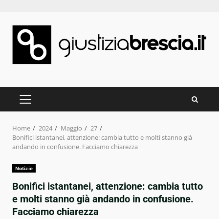
Skip
to
content
PRIMARY
MENU
Home
2024
Maggio
27
Bonifici istantanei, attenzione: cambia tutto e molti stanno già
andando in confusione. Facciamo chiarezza
Notizie
Bonifici istantanei, attenzione: cambia tutto
e molti stanno già andando in confusione.
Facciamo chiarezza