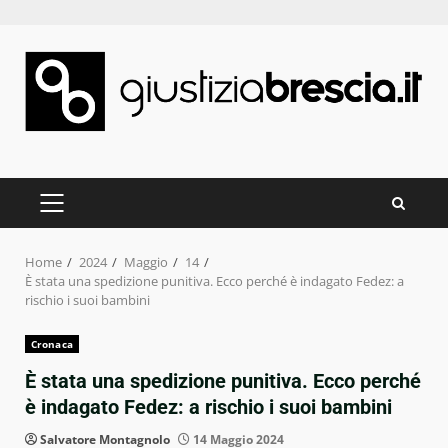
Skip
to
content
PRIMARY
MENU
Home
2024
Maggio
14
È stata una spedizione punitiva. Ecco perché è indagato Fedez: a
rischio i suoi bambini
Cronaca
È stata una spedizione punitiva. Ecco perché
è indagato Fedez: a rischio i suoi bambini
Salvatore Montagnolo
14 Maggio 2024