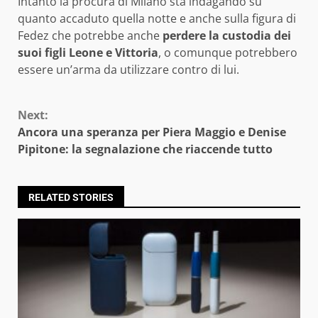
Intanto la procura di Milano sta indagando su
quanto accaduto quella notte e anche sulla figura di
Fedez che potrebbe anche
perdere la custodia dei
suoi figli Leone e Vittoria
, o comunque potrebbero
essere un’arma da utilizzare contro di lui.
Continue
Next:
Reading
Ancora una speranza per Piera Maggio e Denise
Pipitone: la segnalazione che riaccende tutto
RELATED STORIES