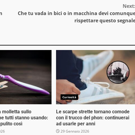
Next
in
Che tu vada in bici o in macchina devi comunqu
rispettare questo segnal
Curiosità
a molletta sullo
Le scarpe strette tornano comode
he tutti stanno usando:
con il trucco del phon: continuerai
pulito così
ad usarle per anni
026
29 Gennaio 2026