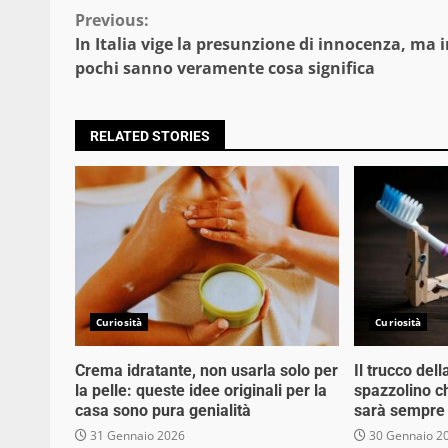
Continue
Previous:
In Italia vige la presunzione di innocenza, ma 
Reading
pochi sanno veramente cosa significa
RELATED STORIES
Curiosità
Curiosità
Crema idratante, non usarla solo per
Il trucco dell
la pelle: queste idee originali per la
spazzolino c
casa sono pura genialità
sarà sempre 
31 Gennaio 2026
30 Gennaio 2