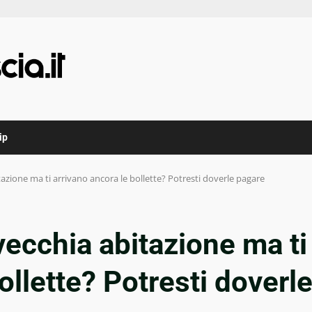
ip
tazione ma ti arrivano ancora le bollette? Potresti doverle pagare
vecchia abitazione ma ti
ollette? Potresti doverl