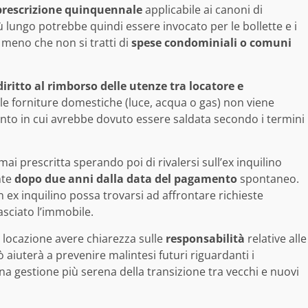
prescrizione quinquennale
applicabile ai canoni di
ù lungo potrebbe quindi essere invocato per le bollette e i
 a meno che non si tratti di
spese condominiali o comuni
diritto al rimborso delle utenze tra locatore e
alle forniture domestiche (luce, acqua o gas) non viene
nto in cui avrebbe dovuto essere saldata secondo i termini
ai prescritta sperando poi di rivalersi sull’ex inquilino
nte
dopo due anni dalla data del pagamento
spontaneo.
n ex inquilino possa trovarsi ad affrontare richieste
sciato l’immobile.
a locazione avere chiarezza sulle
responsabilità
relative alle
ò aiuterà a prevenire malintesi futuri riguardanti i
na gestione più serena della transizione tra vecchi e nuovi