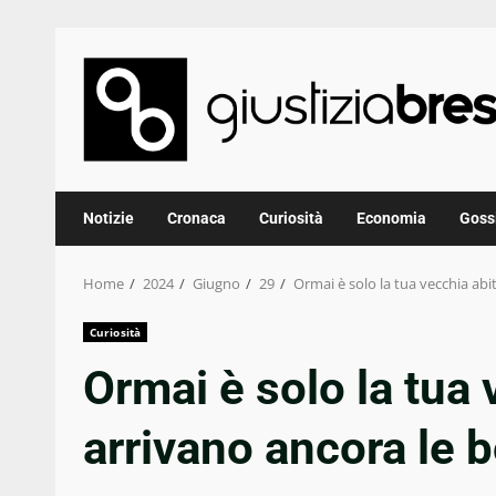
Skip
to
content
Notizie
Cronaca
Curiosità
Economia
Goss
Home
2024
Giugno
29
Ormai è solo la tua vecchia abi
Curiosità
Ormai è solo la tua 
arrivano ancora le b