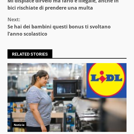
Mi dispiace dirvelo ma farlo è illegale, anche in
Reading
bici rischiate di prendere una multa
Next:
Se hai dei bambini questi bonus ti svoltano
l’anno scolastico
RELATED STORIES
Notizie