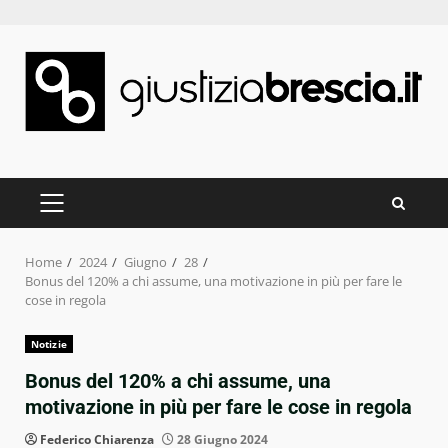
Skip
to
content
PRIMARY
MENU
Home
2024
Giugno
28
Bonus del 120% a chi assume, una motivazione in più per fare le
cose in regola
Notizie
Bonus del 120% a chi assume, una
motivazione in più per fare le cose in regola
Federico Chiarenza
28 Giugno 2024