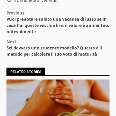
Rai 3 dal lunedì al venerdì.
Continue
Previous:
Puoi prenotare subito una vacanza di lusso se in
Reading
casa hai queste vecchie lire: il valore è aumentato
notevolmente
Next:
Sei davvero uno studente modello? Questo è il
metodo per calcolare il tuo voto di maturità
RELATED STORIES