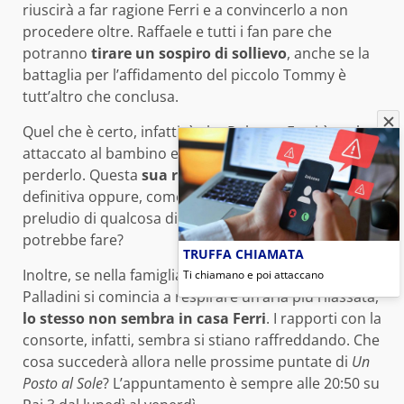
riuscirà a far ragione Ferri e a convincerlo a non
procedere oltre. Raffaele e tutti i fan pare che
potranno
tirare un sospiro di sollievo
, anche se la
battaglia per l’affidamento del piccolo Tommy è
tutt’altro che conclusa.
Quel che è certo, infatti, è che Roberto Ferri è molto
attaccato al bambino e non vuole assolutamente
perderlo. Questa
sua resa
sarà quindi un’azione
definitiva oppure, come temono in molti, è solo il
preludio di qualcosa di molto più grave che
potrebbe fare?
TRUFFA CHIAMATA
Inoltre, se nella famiglia Giordano e a Palazzo
Ti chiamano e poi attaccano
Palladini si comincia a respirare un’aria più rilassata,
lo stesso non sembra in casa Ferri
. I rapporti con la
consorte, infatti, sembra si stiano raffreddando. Che
cosa succederà allora nelle prossime puntate di
Un
Posto al Sole
? L’appuntamento è sempre alle 20:50 su