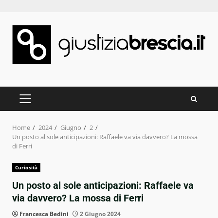
Skip
to
content
PRIMARY
MENU
Home
2024
Giugno
2
Un posto al sole anticipazioni: Raffaele va via davvero? La mossa
di Ferri
Curiosità
Un posto al sole anticipazioni: Raffaele va
via davvero? La mossa di Ferri
Francesca Bedini
2 Giugno 2024