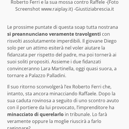
Roberto Ferri e la sua mossa contro Raffele -(Foto
Screenshot www.raiplay.it) -Giustiziabrescia.it
Le prossime puntate di questa soap tutta nostrana
si preannunciano veramente travolgenti
con
risvolti assolutamente imperdibili. Il giovane Diego
solo per un attimo esiterà nel voler aiutare la
fidanzata per rispetto del padre, ma poi tornerà ai
suoi soliti propositi. Assieme i due fidanzati
convinceranno Lara Martinella, oggi quasi suora, a
tornare a Palazzo Palladini.
Il suo ritorno sconvolgerà l’ex Roberto Ferri che,
intanto, sta ancora minacciando Raffaele. Dopo la
sua caduta rovinosa a seguito di uno scontro avuto
con il portiere da lui provocato, l’imprenditore ha
minacciato di querelarlo
in tribunale. Lo farà
veramente oppure la moglie riuscirà a farlo
ragionare?