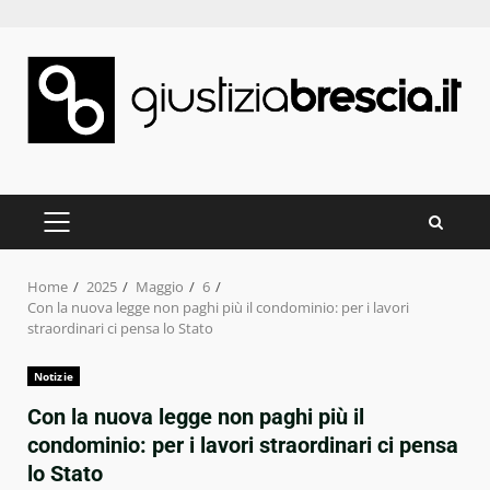
Skip
to
content
PRIMARY
MENU
Home
2025
Maggio
6
Con la nuova legge non paghi più il condominio: per i lavori
straordinari ci pensa lo Stato
Notizie
Con la nuova legge non paghi più il
condominio: per i lavori straordinari ci pensa
lo Stato