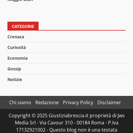
CATEGORIE
Cronaca
Curiosità
Economia
Gossip
Notizie
Chi siamo
Redazione
Privacy Policy
Disclaimer
Copyright © 2025 Giustiziabrescia.it proprietà di Jws
Media Srl - Via Cavour 310 - 00184 Roma - P.Iva
17132921002 - Questo blog non è una testata