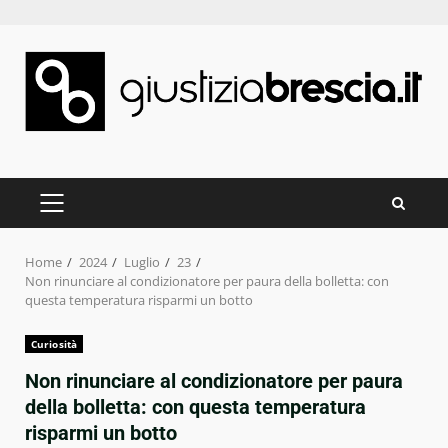
Skip
to
content
PRIMARY
MENU
Home
2024
Luglio
23
Non rinunciare al condizionatore per paura della bolletta: con
questa temperatura risparmi un botto
Curiosità
Non rinunciare al condizionatore per paura
della bolletta: con questa temperatura
risparmi un botto