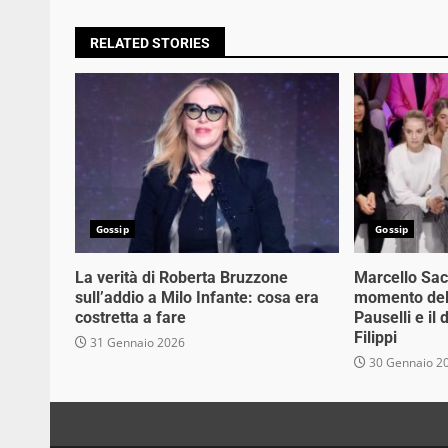
RELATED STORIES
Gossip
Gossip
La verità di Roberta Bruzzone
Marcello Sacc
sull’addio a Milo Infante: cosa era
momento deli
costretta a fare
Pauselli e il
Filippi
31 Gennaio 2026
30 Gennaio 2