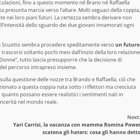
ulazioni, fino a questo momento né Brano né Raffaella
a presunta marcia verso l’altare. Molti seguaci della coppia
te nei loro piani futuri. La certezza sembra derivare non
ll’intensità dello sguardo dei due giovani innamorati ogni
lla Scuotto sembra procedere speditamente verso
un futuro
trascorsi soltanto pochi mesi dall’inizio della loro relazione
e Donne”, tutto lascia presupporre che la decisione di
del percorso intrapreso insieme.
 sulla questione delle nozze tra Brando e Raffaella, ciò che
ionato a questa coppia nata sotto i riflettori ma cresciuta
uanto possano essere realistici i sentimenti nati in
incerità nel mondo reale.
Next
Yari Carrisi, la vacanza con mamma Romina Powe
scatena gli haters: cosa gli hanno dett