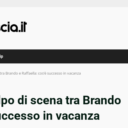
ip
ra Brando e Raffaella: cos’è successo in vacanza
po di scena tra Brando
successo in vacanza