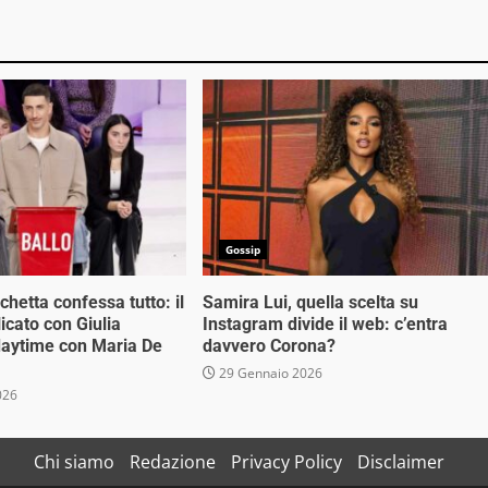
Gossip
hetta confessa tutto: il
Samira Lui, quella scelta su
cato con Giulia
Instagram divide il web: c’entra
 daytime con Maria De
davvero Corona?
29 Gennaio 2026
026
Chi siamo
Redazione
Privacy Policy
Disclaimer