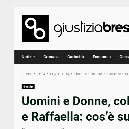
Skip
to
content
Notizie
Cronaca
Curiosità
Economia
Goss
Home
2024
Luglio
14
Uomini e Donne, colpo di scena t
Gossip
Uomini e Donne, col
e Raffaella: cos’è 