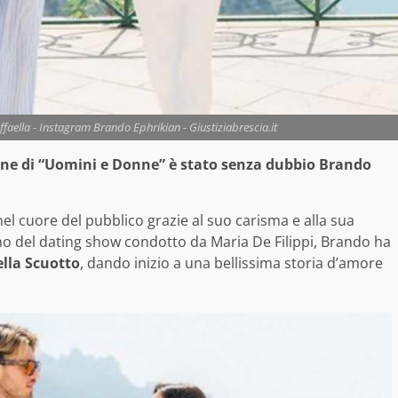
aella - Instagram Brando Ephrikian - Giustiziabrescia.it
ione di “Uomini e Donne” è stato senza dubbio Brando
 nel cuore del pubblico grazie al suo carisma e alla sua
rno del dating show condotto da Maria De Filippi, Brando ha
ella Scuotto
, dando inizio a una bellissima storia d’amore