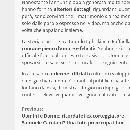
Nonostante l’annuncio abbia generato molte spec
hanno fornito
ulteriori dettagli
riguardanti quest
però, sono convinti che il matrimonio sia realmen
solo dalle parole espresse nel video, ma anche da
volta che appaiono insieme.
La storia d’amore tra Brando Ephrikian e Raffae
comune pieno d’amore e felicità
. Sebbene siano 
ufficiale fuori dal contesto televisivo di “Uomini 
sposarsi possa essere il naturale proseguimento 
In attesa di
conferme ufficiali
o ulteriori sviluppi
emerge chiaramente è quanto il pubblico sia affez
lontano da essi, dimostrando giorno dopo giorno q
contesti televisivi quando vengono coltivati con s
Continue
Previous:
Uomini e Donne: ricordate l’ex corteggiatore
Reading
Samuele Carniani? Una foto preoccupa i fan