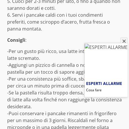
5. Cuoci per 2-3 minuti per lato, o fino a quando non
saranno dorati e cotti.
6. Servi i pancake caldi con i tuoi condimenti
preferiti, come sciroppo d’acero, frutta fresca o
panna montata.
Consigli
:
-Per un gusto più ricco, usa latte intero invece di
latte scremato.
-Aggiungi un pizzico di cannella o noce moscata alla
pastella per un tocco di sapore aggiuntivo.
-Per una consistenza più soffice, sbatti la pastella
ESPERTI ALLARME
per circa un minuto prima di cuocerla.
Cosa fare
-Se la pastella risulta troppo densa, aggiungi un po’
di latte alla volta finché non raggiunge la consistenza
desiderata.
-Puoi conservare i pancake rimanenti in frigorifero
per un massimo di 3 giorni. Riscaldali nel forno a
microonde o in una padella leggermente oliata