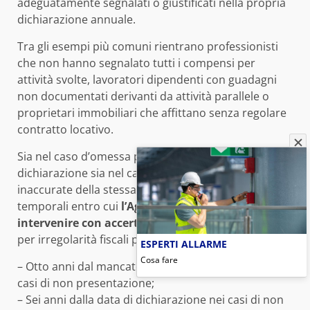
adeguatamente segnalati o giustificati nella propria
dichiarazione annuale.
Tra gli esempi più comuni rientrano professionisti
che non hanno segnalato tutti i compensi per
attività svolte, lavoratori dipendenti con guadagni
non documentati derivanti da attività parallele o
proprietari immobiliari che affittano senza regolare
contratto locativo.
Sia nel caso d’omessa presentazione della
dichiarazione sia nel caso d’incompletezza o
inaccurate della stessa, esistono precisi termini
temporali entro cui
l’Agenzia delle Entrate può
intervenire con accertamenti
ed eventuali multe
per irregolarità fiscali passate:
ESPERTI ALLARME
Cosa fare
– Otto anni dal mancato invio della dichiarazione nei
casi di non presentazione;
– Sei anni dalla data di dichiarazione nei casi di non