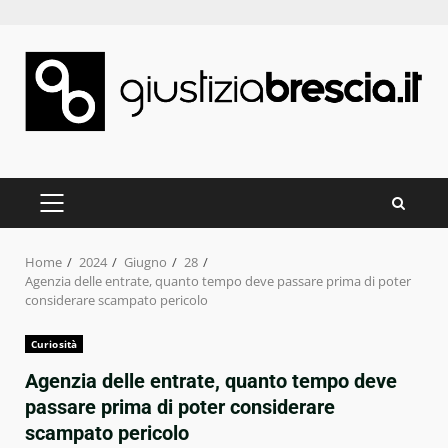
Skip
to
content
PRIMARY
MENU
Home
2024
Giugno
28
Agenzia delle entrate, quanto tempo deve passare prima di poter
considerare scampato pericolo
Curiosità
Agenzia delle entrate, quanto tempo deve
passare prima di poter considerare
scampato pericolo