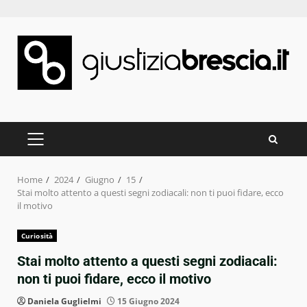
Skip
to
content
PRIMARY
MENU
Home
2024
Giugno
15
Stai molto attento a questi segni zodiacali: non ti puoi fidare, ecco
il motivo
Curiosità
Stai molto attento a questi segni zodiacali:
non ti puoi fidare, ecco il motivo
Daniela Guglielmi
15 Giugno 2024