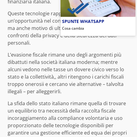
finanziaria italiana.
Queste tecnologie rappresentano sia una sfida sia
un’opportunità nel contrasto alla evasione fiscale
SPUNTE WHATSAPP
ma anche motivo di ulteriore attenzione nei
Cosa cambia
confronti della privacy e della sicurezza dei dati
personali.
L’evasione fiscale rimane uno degli argomenti più
dibattuti nella società italiana moderna; mentre
alcuni vedono nelle tasse un dovere civico verso lo
stato e la collettività,, altri ritengono i carichi fiscali
troppo onerosii e cercano vie alternative – talvolta
illegali – per alleggerirli.
La sfida dello stato italiano rimane quella di trovare
un equilibrio tra necessità della raccolta fiscale
incoraggiamento alla compliance volontaria e uso
proporzionato delle tecnologie disponibili per
garantire una gestione efficiente ed equa dei propri