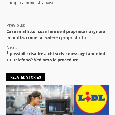
compiti amministrativisi.
Continue
Previous:
Casa in affitto, cosa fare se il proprietario ignora
Reading
la muffa: come far valere i propri diritti
Next:
È possibile risalire a chi scrive messaggi anonimi
sul telefono? Vediamo le procedure
RELATED STORIES