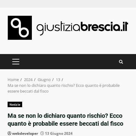
Skip
to
content
PRIMARY
MENU
Home
2024
Giugno
13
Ma se non lo dichiaro quanto rischio? Ecco quanto è probabile
essere beccati dal fisco
Notizie
Ma se non lo dichiaro quanto rischio? Ecco
quanto è probabile essere beccati dal fisco
webdeveloper
13 Giugno 2024