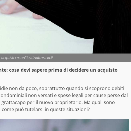
acquisti casa/Giustiziabrescia.it
nte: cosa devi sapere prima di decidere un acquisto
die non da poco, soprattutto quando si scoprono debiti
 condominiali non versati e spese legali per cause perse dal
grattacapo per il nuovo proprietario. Ma quali sono
E come può tutelarsi in queste situazioni?