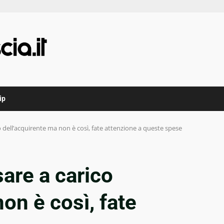
ip
o dell’acquirente ma non è così, fate attenzione a queste spese
sare a carico
on è così, fate