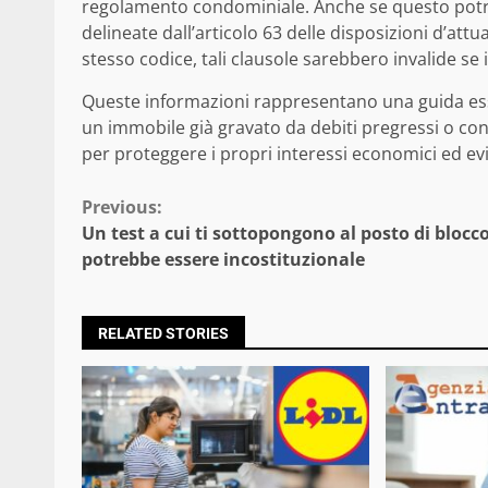
regolamento condominiale. Anche se questo potre
delineate dall’articolo 63 delle disposizioni d’attu
stesso codice, tali clausole sarebbero invalide se
Queste informazioni rappresentano una guida essen
un immobile già gravato da debiti pregressi o cont
per proteggere i propri interessi economici ed ev
Continue
Previous:
Un test a cui ti sottopongono al posto di blocc
Reading
potrebbe essere incostituzionale
RELATED STORIES