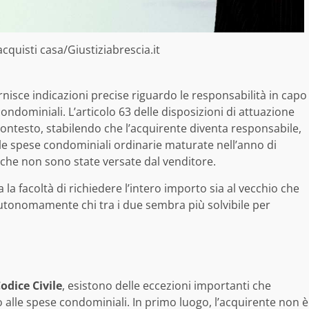
quisti casa/Giustiziabrescia.it
fornisce indicazioni precise riguardo le responsabilità in capo
ondominiali. L’articolo 63 delle disposizioni di attuazione
contesto, stabilendo che l’acquirente diventa responsabile,
elle spese condominiali ordinarie maturate nell’anno di
 che non sono state versate dal venditore.
la facoltà di richiedere l’intero importo sia al vecchio che
utonomamente chi tra i due sembra più solvibile per
Codice Civile
, esistono delle eccezioni importanti che
o alle spese condominiali. In primo luogo, l’acquirente non è