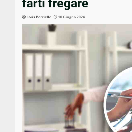
farti fregare
Loris Porciello
10 Giugno 2024