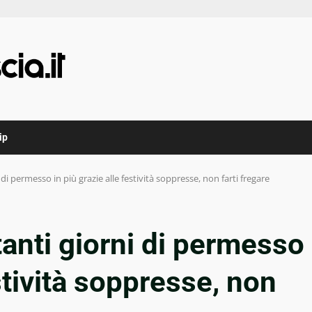
ip
 di permesso in più grazie alle festività soppresse, non farti fregare
tanti giorni di permesso
estività soppresse, non