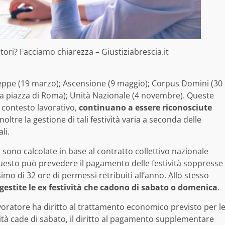
tori? Facciamo chiarezza – Giustiziabrescia.it
seppe (19 marzo); Ascensione (9 maggio); Corpus Domini (30
 la piazza di Roma); Unità Nazionale (4 novembre). Queste
l contesto lavorativo,
continuano a essere riconosciute
Inoltre la gestione di tali festività varia a seconda delle
li.
à sono calcolate in base al contratto collettivo nazionale
 Questo può prevedere il pagamento delle festività soppresse
simo di 32 ore di permessi retribuiti all’anno. Allo stesso
estite le ex festività che cadono di sabato o domenica
.
avoratore ha diritto al trattamento economico previsto per l
ività cade di sabato, il diritto al pagamento supplementare