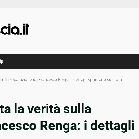
ip
à sulla separazione da Francesco Renga: i dettagli spuntano solo ora
a la verità sulla
cesco Renga: i dettagli