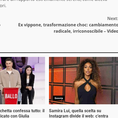
ori.
Next
o
Ex vippone, trasformazione choc: cambiament
radicale, irriconoscibile – Vide
Gossip
hetta confessa tutto: il
Samira Lui, quella scelta su
cato con Giulia
Instagram divide il web: c’entra