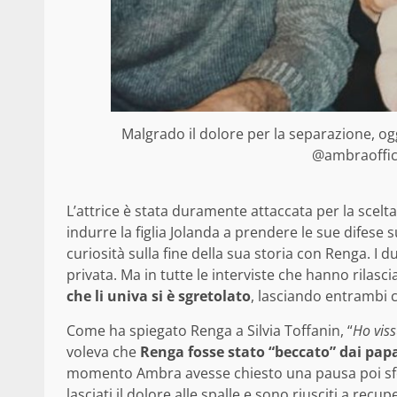
Malgrado il dolore per la separazione, o
@ambraofficia
L’attrice è stata duramente attaccata per la scelta
indurre la figlia Jolanda a prendere le sue difese s
curiosità sulla fine della sua storia con Renga. I
privata. Ma in tutte le interviste che hanno ril
che li univa si è sgretolato
, lasciando entrambi 
Come ha spiegato Renga a Silvia Toffanin, “
Ho viss
voleva che
Renga fosse stato “beccato” dai papa
momento Ambra avesse chiesto una pausa poi sfoc
lasciati il dolore alle spalle e sono riusciti a 