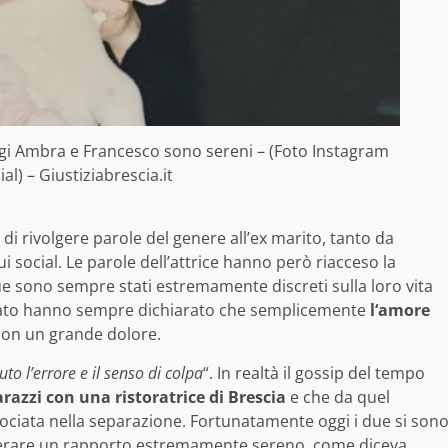
ggi Ambra e Francesco sono sereni – (Foto Instagram
l) – Giustiziabrescia.it
 di rivolgere parole del genere all’ex marito, tanto da
ui social. Le parole dell’attrice hanno però riacceso la
 due sono sempre stati estremamente discreti sulla loro vita
asciato hanno sempre dichiarato che semplicemente
l
‘amore
con un grande dolore.
uto l’errore e il senso di colpa
“. In realtà il gossip del tempo
razzi con una ristoratrice di Brescia
e che da quel
iata nella separazione. Fortunatamente oggi i due si son
recuperare un rapporto estremamente sereno, come diceva