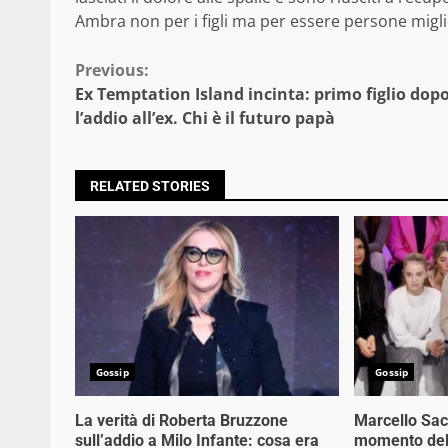
Ambra non per i figli ma per essere persone migli
Continue
Previous:
Ex Temptation Island incinta: primo figlio dop
Reading
l’addio all’ex. Chi è il futuro papà
RELATED STORIES
Gossip
Gossip
La verità di Roberta Bruzzone
Marcello Sacc
sull’addio a Milo Infante: cosa era
momento deli