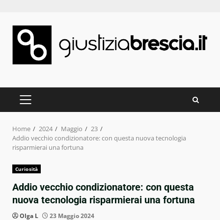
Skip
to
content
PRIMARY
MENU
Home
2024
Maggio
23
Addio vecchio condizionatore: con questa nuova tecnologia
risparmierai una fortuna
Curiosità
Addio vecchio condizionatore: con questa
nuova tecnologia risparmierai una fortuna
Olga L
23 Maggio 2024