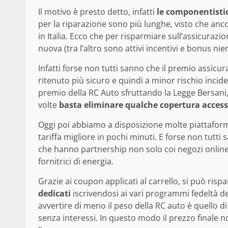
Il motivo è presto detto, infatti
le componentistich
per la riparazione sono più lunghe, visto che anc
in Italia. Ecco che per risparmiare sull’assicura
nuova (tra l’altro sono attivi incentivi e bonus 
Infatti forse non tutti sanno che il premio assicu
ritenuto più sicuro e quindi a minor rischio incid
premio della RC Auto sfruttando la Legge Bersani,
volte
basta eliminare qualche copertura access
Oggi poi abbiamo a disposizione molte piattafor
tariffa migliore in pochi minuti. E forse non tutti
che hanno partnership non solo coi negozi online
fornitrici di energia.
Grazie ai coupon applicati al carrello, si può risp
dedicati
iscrivendosi ai vari programmi fedeltà de
avvertire di meno il peso della RC auto è quello di 
senza interessi. In questo modo il prezzo finale