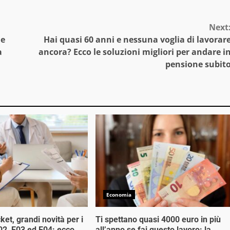
Next
ne
Hai quasi 60 anni e nessuna voglia di lavorar
a
ancora? Ecco le soluzioni migliori per andare i
pensione subit
Economia
ket, grandi novità per i
Ti spettano quasi 4000 euro in più
E02, E03 ed E04: ecco
all’anno se fai questo lavoro: la