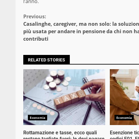
l’anno.
Continue
Previous:
Casalinghe, caregiver, ma non solo: la soluzio
Reading
più usata per andare in pensione da chi non h
contributi
RELATED STORIES
Economia
Economia
Rottamazione e tasse, ecco quali
Esenzione tic
restano tagliate fuori: le devi pagare
codici E01, 