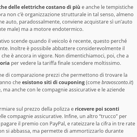
e delle elettriche costano di più
e anche le tempistiche
ora non c’è organizzazione strutturale in tal senso, almeno
zione auto, paradossalmente, conviene acquistare sì un’auto
niente male) ma a motore endotermico.
rativo scende quando il veicolo è recente, questo perché
ente. Inoltre è possibile abbattere considerevolmente il
 che è ancora in vigore. Non dimentichiamoci, poi, che a
oria
per vedere la tariffa finale scendere moltissimo.
me di comparazione prezzi che permettono di trovare la
 sanno che
esistono siti di couponing
(come
bravosconto.it
)
, ma anche con le compagnie assicurative e le aziende
armiare sul prezzo della polizza e
ricevere poi sconti
lle compagnie assicurative. Infine, un altro “trucco” per
pagare il premio con PayPal, e rateizzare la cifra in tre rate
 non si abbassa, ma permette di ammortizzarlo durante