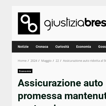
Skip
to
content
Notizie
Cronaca
Curiosità
Economia
Goss
Home
2024
Maggio
22
Assicurazione auto ridotta al
Economia
Assicurazione auto 
promessa mantenuta