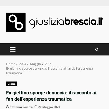
Skip
to
content
PRIMARY
MENU
Home
2024
Maggio
20
Ex gieffino sporge denuncia: il racconto ai fan dell’esperienza
traumatica
Gossip
Ex gieffino sporge denuncia: il racconto ai
fan dell’esperienza traumatica
Stefania Guerra
20 Maggio 2024