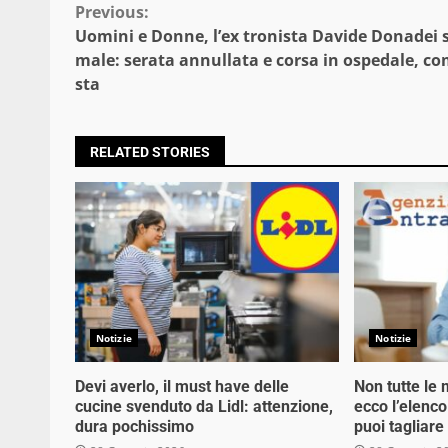
Continue
Previous:
Uomini e Donne, l’ex tronista Davide Donadei 
Reading
male: serata annullata e corsa in ospedale, c
sta
RELATED STORIES
Notizie
Notizie
Devi averlo, il must have delle
Non tutte le 
cucine svenduto da Lidl: attenzione,
ecco l’elenco
dura pochissimo
puoi tagliare