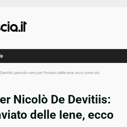
ip
evitiis: periodo nero per l’inviato delle Iene, ecco come sta
r Nicolò De Devitiis:
nviato delle Iene, ecco