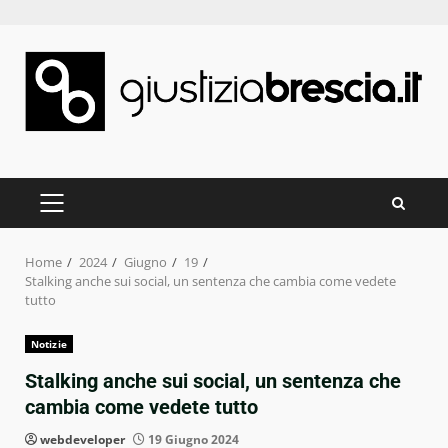
Skip
to
content
PRIMARY
MENU
Home
2024
Giugno
19
Stalking anche sui social, un sentenza che cambia come vedete
tutto
Notizie
Stalking anche sui social, un sentenza che
cambia come vedete tutto
webdeveloper
19 Giugno 2024