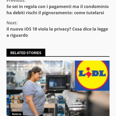
Continue
Previous:
Se sei in regola con i pagamenti ma il condominio
Reading
ha debiti rischi il pignoramento: come tutelarsi
Next:
Il nuovo iOS 18 viola la privacy? Cosa dice la legge
a riguardo
RELATED STORIES
Notizie