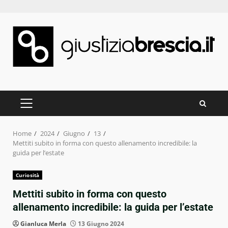
Skip
to
content
PRIMARY
MENU
Home
2024
Giugno
13
Mettiti subito in forma con questo allenamento incredibile: la
guida per l’estate
Curiosità
Mettiti subito in forma con questo
allenamento incredibile: la guida per l’estate
Gianluca Merla
13 Giugno 2024