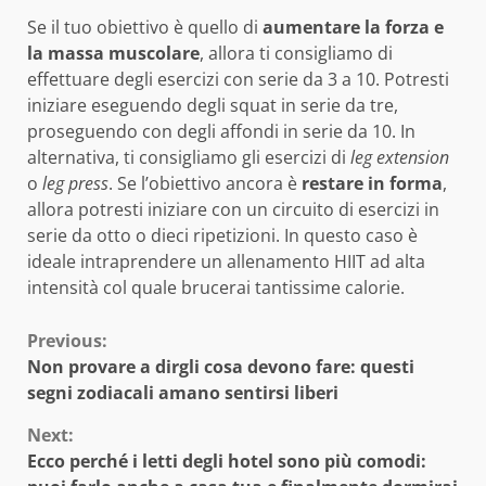
Se il tuo obiettivo è quello di
aumentare la forza e
la
massa
muscolare
, allora ti consigliamo di
effettuare degli esercizi con serie da 3 a 10. Potresti
iniziare eseguendo degli squat in serie da tre,
proseguendo con degli affondi in serie da 10. In
alternativa, ti consigliamo gli esercizi di
leg extension
o
leg press
. Se l’obiettivo ancora è
restare in forma
,
allora potresti iniziare con un circuito di esercizi in
serie da otto o dieci ripetizioni. In questo caso è
ideale intraprendere un allenamento HIIT ad alta
intensità col quale brucerai tantissime calorie.
Continue
Previous:
Non provare a dirgli cosa devono fare: questi
Reading
segni zodiacali amano sentirsi liberi
Next:
Ecco perché i letti degli hotel sono più comodi: