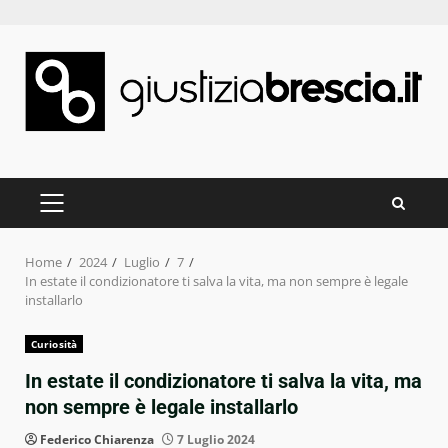
Skip
to
content
PRIMARY
MENU
Home
2024
Luglio
7
In estate il condizionatore ti salva la vita, ma non sempre è legale
installarlo
Curiosità
In estate il condizionatore ti salva la vita, ma
non sempre è legale installarlo
Federico Chiarenza
7 Luglio 2024