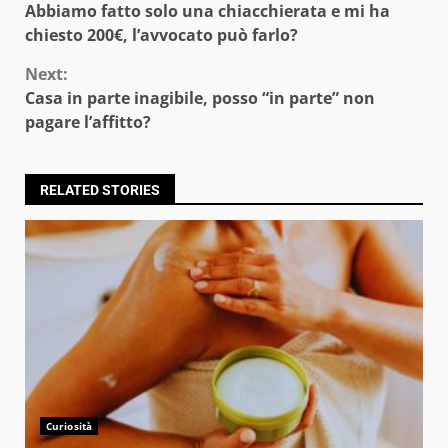
Abbiamo fatto solo una chiacchierata e mi ha
Reading
chiesto 200€, l’avvocato può farlo?
Next:
Casa in parte inagibile, posso “in parte” non
pagare l’affitto?
RELATED STORIES
Curiosità